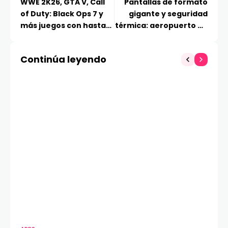
WWE 2K26, GTA V, Call
Pantallas de formato
of Duty: Black Ops 7 y
gigante y seguridad
más juegos con hasta
térmica: aeropuerto de
un 90% de descuento
Frankfurt adopta
tecnología LED a
Continúa leyendo
prueba de incendios