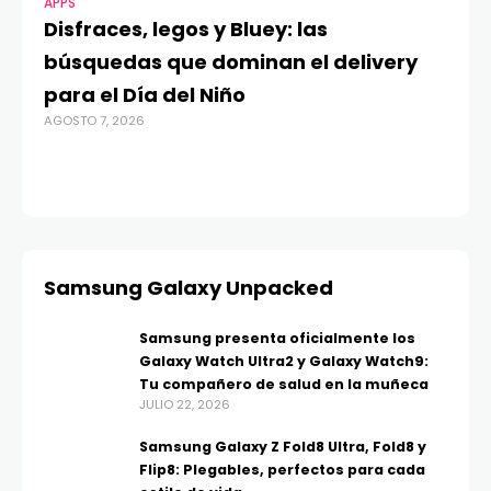
APPS
MO
Disfraces, legos y Bluey: las
G
búsquedas que dominan el delivery
c
para el Día del Niño
c
AGOSTO 7, 2026
in
AGO
Samsung Galaxy Unpacked
Samsung presenta oficialmente los
Galaxy Watch Ultra2 y Galaxy Watch9:
Tu compañero de salud en la muñeca
JULIO 22, 2026
Samsung Galaxy Z Fold8 Ultra, Fold8 y
Flip8: Plegables, perfectos para cada