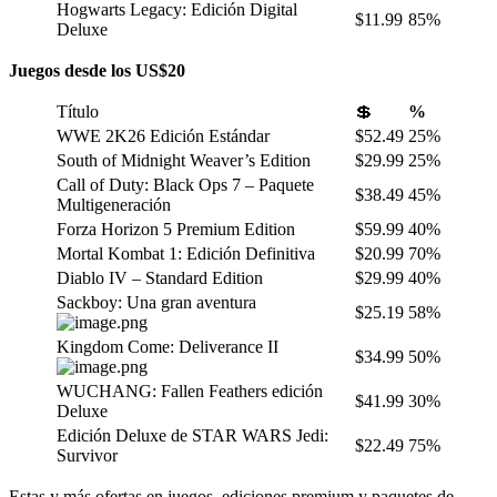
Hogwarts Legacy: Edición Digital
$11.99
85%
Deluxe
Juegos desde los US$20
Título
💲
%
WWE 2K26 Edición Estándar
$52.49
25%
South of Midnight Weaver’s Edition
$29.99
25%
Call of Duty: Black Ops 7 – Paquete
$38.49
45%
Multigeneración
Forza Horizon 5 Premium Edition
$59.99
40%
Mortal Kombat 1: Edición Definitiva
$20.99
70%
Diablo IV – Standard Edition
$29.99
40%
Sackboy: Una gran aventura
$25.19
58%
Kingdom Come: Deliverance II
$34.99
50%
WUCHANG: Fallen Feathers edición
$41.99
30%
Deluxe
Edición Deluxe de STAR WARS Jedi:
$22.49
75%
Survivor
Estas y más ofertas en juegos, ediciones premium y paquetes de