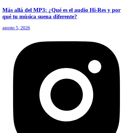
Más allá del MP3: ¿Qué es el audio Hi-Res y por
qué tu música suena diferente?
agosto 5, 2026