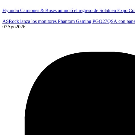
Hyundai Camiones & Buses anunció el regreso de Solati en Expo Co
ASRock lanza los monitores Phantom Gaming PGO27QSA con p
07
Ago
2026