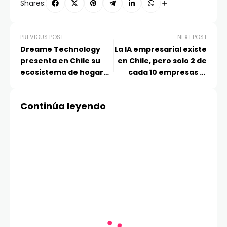
Shares:
PREVIOUS POST
NEXT POST
Dreame Technology
La IA empresarial existe
presenta en Chile su
en Chile, pero solo 2 de
ecosistema de hogar
cada 10 empresas la
inteligente más
usa estratégicamente
avanzado: IA
Continúa leyendo
protagonista,
integración multi-
dispositivo y
arquitectura
conectada