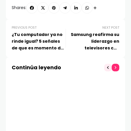
Shares:
PREVIOUS POST
NEXT POST
¿Tu computador ya no
Samsung reafirma su
rinde igual? 5 señales
liderazgo en
de que es momento de
televisores con
cambiarlo y cómo
reconocimiento en
elegir el siguiente
Chile 3D
Continúa leyendo