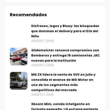
Recomendados
Disfraces, legos y Bluey: las búsquedas
que dominan el delivery para el Día del
Niño
AGOSTO 7, 2026
Gildemeister renueva compromiso con
Bomberos y entrega 19 camionetas JAC
nuevas para la institución
AGOSTO 7, 2026
MG ZX lidera la venta de SUV en julio y
consolida el avance de MG Motor en
uno de los segmentos más
competitivos del mercado
AGOSTO 7, 2026
Xboom Mini, sonido inteligente en
formato pequeño: LG estrena parlante