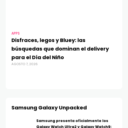
APPS
MO
Disfraces, legos y Bluey: las
G
búsquedas que dominan el delivery
c
para el Día del Niño
c
AGOSTO 7, 2026
in
AGO
Samsung Galaxy Unpacked
Samsung presenta oficialmente los
Galaxy Watch Ultra2 y Galaxy Watch9: