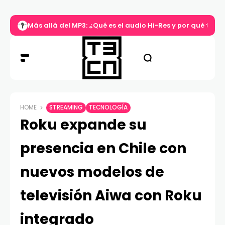
Más allá del MP3: ¿Qué es el audio Hi-Res y por qué tu m
HOME
STREAMING
TECNOLOGÍA
Roku expande su
presencia en Chile con
nuevos modelos de
televisión Aiwa con Roku
integrado