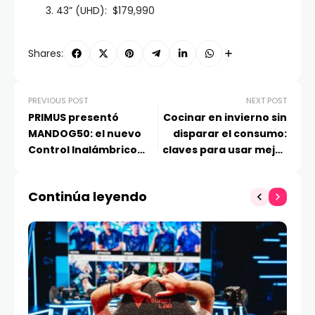
43” (UHD): $179,990
Shares:
PREVIOUS POST
NEXT POST
PRIMUS presentó
Cocinar en invierno sin
MANDOG50: el nuevo
disparar el consumo:
Control Inalámbrico
claves para usar mejor
Gamer, edición
tu cocina y horno en
Mandalorian & Grogu
días fríos
Continúa leyendo