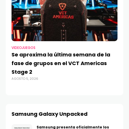
VIDEOJUEGOS
TE
Se aproxima la última semana de la
Má
fase de grupos en el VCT Americas
Re
Stage 2
di
AGOSTO 5, 2026
AGO
Samsung Galaxy Unpacked
Samsung presenta oficialmente los