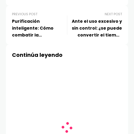
PREVIOUS POST
NEXT POST
Purificación
Ante el uso excesivo y
inteligente: Cómo
sin control: ¿se puede
combatir la
convertir el tiempo
contaminación
frente a la pantalla en
«indoor» durante los
un momento de
Continúa leyendo
meses fríos
aprendizaje familiar?