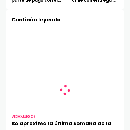
parte de pago con el
Chile con entrega de
programa Trade-In de
camiones LK5 a
Huawei
cooperativa de
Continúa leyendo
recicladores
VIDEOJUEGOS
Se aproxima la última semana de la