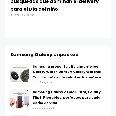
búsquedas que dominan el delivery
c
para el Día del Niño
c
AGOSTO 7, 2026
in
AGO
Samsung Galaxy Unpacked
Samsung presenta oficialmente los
Galaxy Watch Ultra2 y Galaxy Watch9:
Tu compañero de salud en la muñeca
JULIO 22, 2026
Samsung Galaxy Z Fold8 Ultra, Fold8 y
Flip8: Plegables, perfectos para cada
estilo de vida.
JULIO 22, 2026