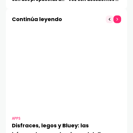
vanguardia
hasta 90%
Continúa leyendo
APPS
MO
Disfraces, legos y Bluey: las
G