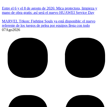
Entre el 6 y el 8 de agosto de 2026: Mica protectora, limpieza y
mano de obra gratis: así será el nuevo HUAWEI Service Day
MARVEL Tōkon: Fighting Souls ya está disponible: el nuevo
referente de los juegos de pelea por equipos llega con todo
07
Ago
2026