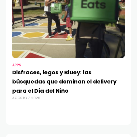
APPS
MO
Disfraces, legos y Bluey: las
G
búsquedas que dominan el delivery
c
para el Día del Niño
c
AGOSTO 7, 2026
in
AGO