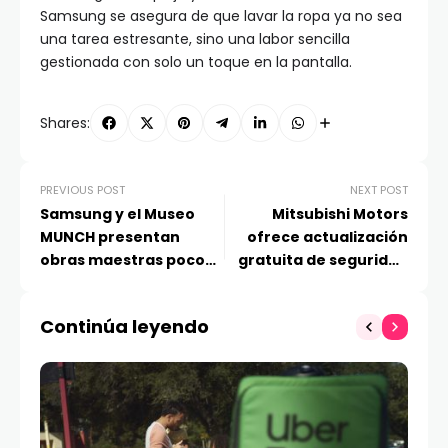
Samsung se asegura de que lavar la ropa ya no sea
una tarea estresante, sino una labor sencilla
gestionada con solo un toque en la pantalla.
Shares:
PREVIOUS POST
NEXT POST
Samsung y el Museo
Mitsubishi Motors
MUNCH presentan
ofrece actualización
obras maestras poco
gratuita de seguridad
vistas en Samsung Art
para modelos L200 del
Store
2023 y anteriores
Continúa leyendo