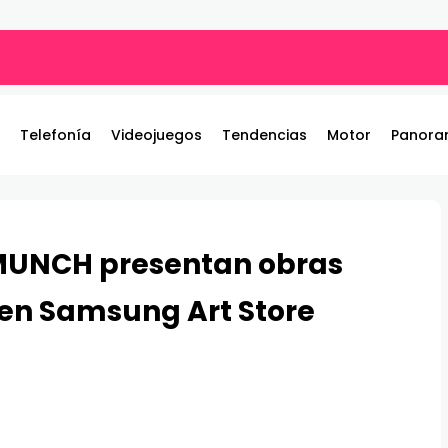
por qué tu música suena diferente?
Telefonía
Videojuegos
Tendencias
Motor
Panora
MUNCH presentan obras
 en Samsung Art Store