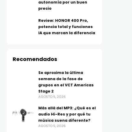
autonomía por un buen
precio
Review: HONOR 400 Pro,
potencia total y funciones
IA que marcan la diferencia
Recomendados
COLUMNA
VIDEOJUEGOS
Cuando la infraestructura
Moonlighter 2: The End
Se aproxima la última
semana de la fase de
deja de ser invisible
Vault se lanzará el 2 de
grupos en el VCT Americas
AGOSTO 5, 2026
septiembre en PC y
Stage 2
consolas; el Moonlight
AGOSTO 5, 2026
original estará gratis 
Más allá del MP3: ¿Qué es el
Steam
audio Hi-Res y por qué tu
AGOSTO 5, 2026
música suena diferente?
AGOSTO 5, 2026