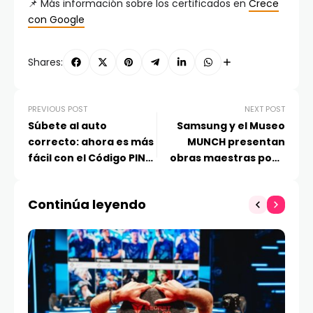
📌 Más información sobre los certificados en
Crece
con Google
Shares:
PREVIOUS POST
NEXT POST
Súbete al auto
Samsung y el Museo
correcto: ahora es más
MUNCH presentan
fácil con el Código PIN
obras maestras poco
personal de Uber
vistas en Samsung Art
Store
Continúa leyendo