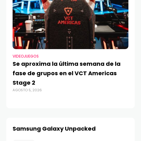
VIDEOJUEGOS
TE
Se aproxima la última semana de la
Má
fase de grupos en el VCT Americas
Re
Stage 2
di
AGOSTO 5, 2026
AGO
Samsung Galaxy Unpacked