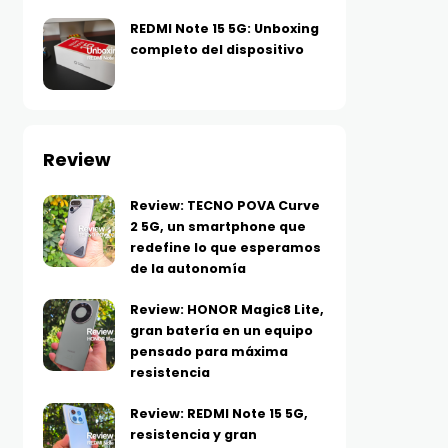
REDMI Note 15 5G: Unboxing
completo del dispositivo
Review
TECNOLOGÍA
TECNOLOGÍA
Xboom Mini, sonido
Huawei se suma a los D
Review: TECNO POVA Curve
inteligente en formato
Dobles de Mercado Libr
2 5G, un smartphone que
pequeño: LG estrena
con buenísimos
redefine lo que esperamos
parlante con tecnología de
descuentos en tecnolo
de la autonomía
AGOSTO 7, 2026
ecualización con IA
Review: HONOR Magic8 Lite,
resistente al agua y golpes
gran batería en un equipo
AGOSTO 7, 2026
pensado para máxima
resistencia
Review: REDMI Note 15 5G,
resistencia y gran