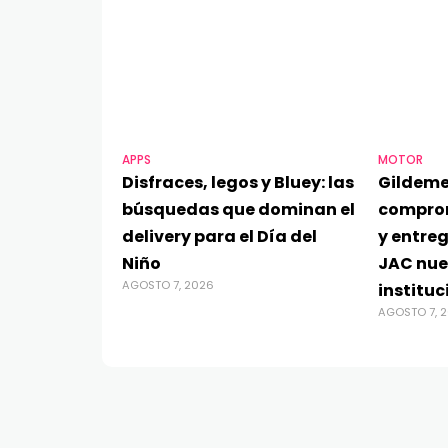
APPS
MOTOR
Disfraces, legos y Bluey: las
Gildeme
búsquedas que dominan el
compro
delivery para el Día del
y entre
Niño
JAC nue
AGOSTO 7, 2026
instituc
AGOSTO 7, 