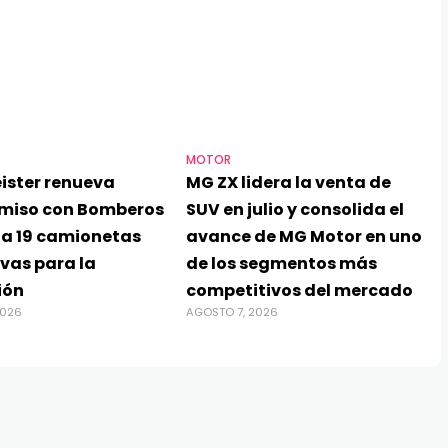
MOTOR
ister renueva
MG ZX lidera la venta de
miso con Bomberos
SUV en julio y consolida el
ga 19 camionetas
avance de MG Motor en uno
vas para la
de los segmentos más
ión
competitivos del mercado
2026
AGOSTO 7, 2026