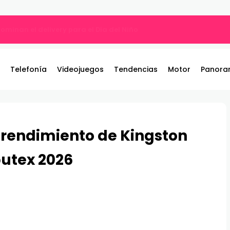
ros y entrega 19 camionetas JAC nuevas para la institución
Telefonía
Videojuegos
Tendencias
Motor
Panora
o rendimiento de Kingston
utex 2026