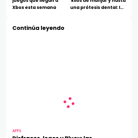
juegos que llegan a
kilos de manjar y hasta
Xbox esta semana
una prótesis dental: los
objetos más extraños
olvidados por usuarios
Continúa leyendo
de Uber en Chile
APPS