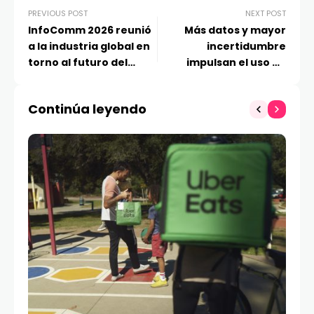
PREVIOUS POST
NEXT POST
InfoComm 2026 reunió
Más datos y mayor
a la industria global en
incertidumbre
torno al futuro del
impulsan el uso de
trabajo, la experiencia
inteligencia artificial en
y la inteligencia
logística
Continúa leyendo
artificial