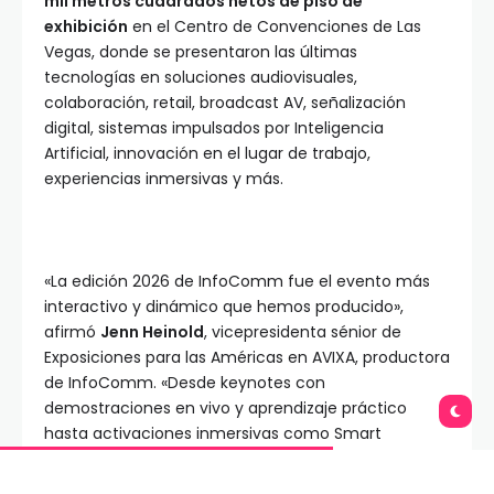
mil metros cuadrados netos de piso de
exhibición
en el Centro de Convenciones de Las
Vegas, donde se presentaron las últimas
tecnologías en soluciones audiovisuales,
colaboración, retail, broadcast AV, señalización
digital, sistemas impulsados por Inteligencia
Artificial, innovación en el lugar de trabajo,
experiencias inmersivas y más.
«La edición 2026 de InfoComm fue el evento más
interactivo y dinámico que hemos producido»,
afirmó
Jenn Heinold
, vicepresidenta sénior de
Exposiciones para las Américas en AVIXA, productora
de InfoComm. «Desde keynotes con
demostraciones en vivo y aprendizaje práctico
hasta activaciones inmersivas como Smart
Workplace, The Pitch, Retail Experience y AVIXA TV,
los asistentes no solo escucharon hablar sobre el