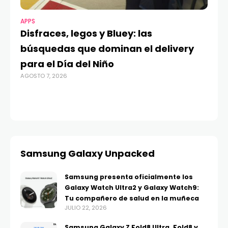
APPS
MO
Disfraces, legos y Bluey: las
G
búsquedas que dominan el delivery
c
para el Día del Niño
c
AGOSTO 7, 2026
in
AGO
Samsung Galaxy Unpacked
Samsung presenta oficialmente los
Galaxy Watch Ultra2 y Galaxy Watch9:
Tu compañero de salud en la muñeca
JULIO 22, 2026
Samsung Galaxy Z Fold8 Ultra, Fold8 y