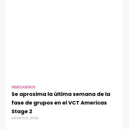
VIDEOJUEGOS
TE
Se aproxima la última semana de la
Má
fase de grupos en el VCT Americas
Re
Stage 2
di
AGOSTO 5, 2026
AGO