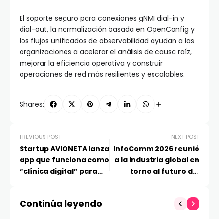
El soporte seguro para conexiones gNMI dial-in y
dial-out, la normalización basada en OpenConfig y
los flujos unificados de observabilidad ayudan a las
organizaciones a acelerar el análisis de causa raíz,
mejorar la eficiencia operativa y construir
operaciones de red más resilientes y escalables.
Shares:
PREVIOUS POST
NEXT POST
Startup AVIONETA lanza
InfoComm 2026 reunió
app que funciona como
a la industria global en
“clínica digital” para
torno al futuro del
moderar el consumo de
trabajo, la experiencia
alcohol con IA: ya suma
y la inteligencia
Continúa leyendo
a más de mil
artificial
suscriptores atendidos