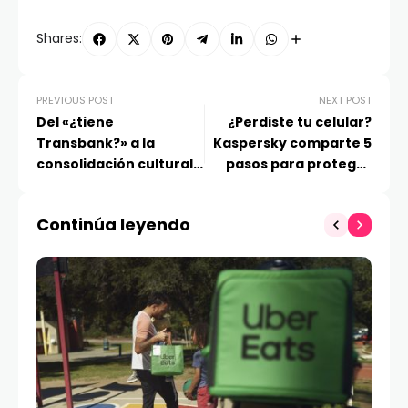
Shares:
PREVIOUS POST
NEXT POST
Del «¿tiene
¿Perdiste tu celular?
Transbank?» a la
Kaspersky comparte 5
consolidación cultural:
pasos para proteger
el impacto de la
tus datos y evitar
digitalización en la vida
fraudes
Continúa leyendo
cotidiana en Chile