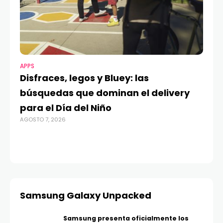
APPS
MO
Disfraces, legos y Bluey: las
G
búsquedas que dominan el delivery
c
para el Día del Niño
c
AGOSTO 7, 2026
in
AGO
Samsung Galaxy Unpacked
Samsung presenta oficialmente los