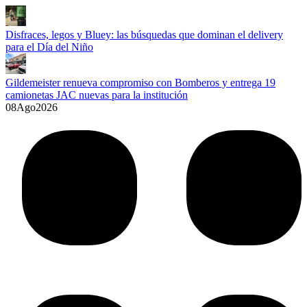
Disfraces, legos y Bluey: las búsquedas que dominan el delivery
para el Día del Niño
Gildemeister renueva compromiso con Bomberos y entrega 19
camionetas JAC nuevas para la institución
08
Ago
2026