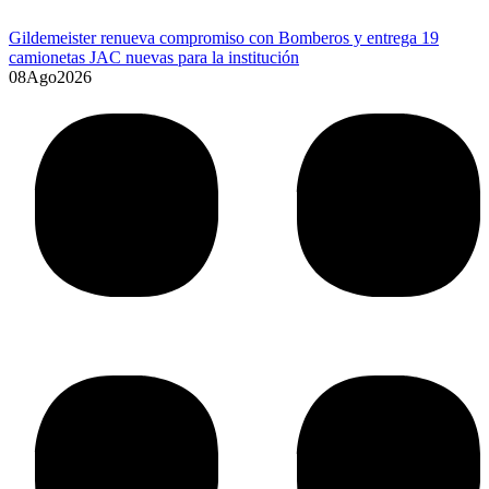
Disfraces, legos y Bluey: las búsquedas que dominan el delivery
para el Día del Niño
08
Ago
2026