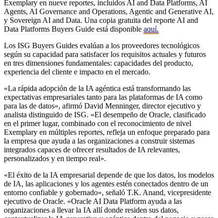
Exemplary en nueve reportes, incluidos AI and Data Platforms, AI
Agents, AI Governance and Operations, Agentic and Generative AI,
y Sovereign AI and Data. Una copia gratuita del reporte AI and
Data Platforms Buyers Guide está disponible
aquí.
Los ISG Buyers Guides evalúan a los proveedores tecnológicos
según su capacidad para satisfacer los requisitos actuales y futuros
en tres dimensiones fundamentales: capacidades del producto,
experiencia del cliente e impacto en el mercado.
«La rápida adopción de la IA agéntica está transformando las
expectativas empresariales tanto para las plataformas de IA como
para las de datos», afirmó David Menninger, director ejecutivo y
analista distinguido de ISG. «El desempeño de Oracle, clasificado
en el primer lugar, combinado con el reconocimiento de nivel
Exemplary en múltiples reportes, refleja un enfoque preparado para
la empresa que ayuda a las organizaciones a construir sistemas
integrados capaces de ofrecer resultados de IA relevantes,
personalizados y en tiempo real».
«El éxito de la IA empresarial depende de que los datos, los modelos
de IA, las aplicaciones y los agentes estén conectados dentro de un
entorno confiable y gobernado», señaló T.K. Anand, vicepresidente
ejecutivo de Oracle. «Oracle AI Data Platform ayuda a las
organizaciones a llevar la IA allí donde residen sus datos,