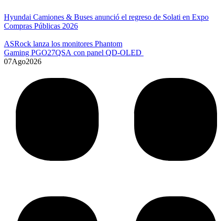
Hyundai Camiones & Buses anunció el regreso de Solati en Expo
Compras Públicas 2026
ASRock lanza los monitores Phantom
Gaming PGO27QSA con panel QD-OLED
07
Ago
2026