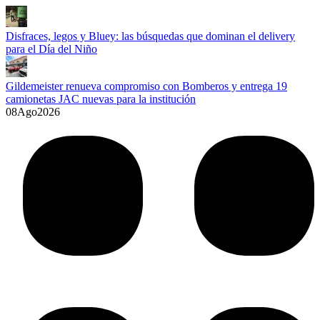
Disfraces, legos y Bluey: las búsquedas que dominan el delivery
para el Día del Niño
Gildemeister renueva compromiso con Bomberos y entrega 19
camionetas JAC nuevas para la institución
08
Ago
2026