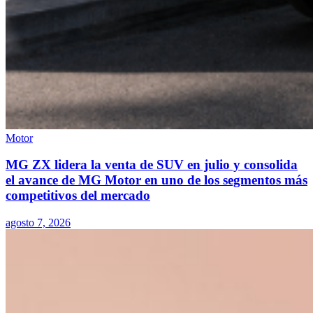
Motor
MG ZX lidera la venta de SUV en julio y consolida
el avance de MG Motor en uno de los segmentos más
competitivos del mercado
agosto 7, 2026