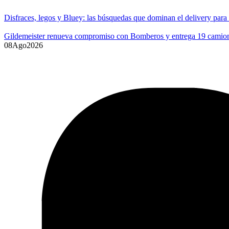
Disfraces, legos y Bluey: las búsquedas que dominan el delivery para
Gildemeister renueva compromiso con Bomberos y entrega 19 camione
08
Ago
2026