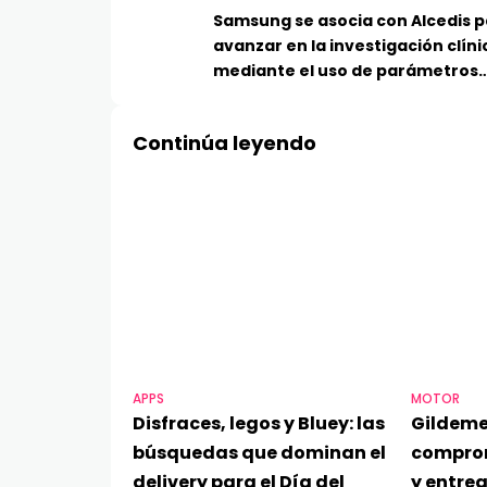
Samsung se asocia con Alcedis 
avanzar en la investigación clíni
mediante el uso de parámetros
basados en dispositivos vestible
Continúa leyendo
APPS
MOTOR
Disfraces, legos y Bluey: las
Gildeme
búsquedas que dominan el
compro
delivery para el Día del
y entre