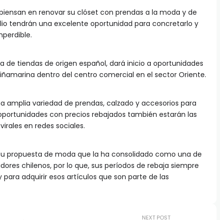
e piensan en renovar su clóset con prendas a la moda y de
ulio tendrán una excelente oportunidad para concretarlo y
perdible.
na de tiendas de origen español, dará inicio a oportunidades
iñamarina dentro del centro comercial en el sector Oriente.
una amplia variedad de prendas, calzado y accesorios para
 oportunidades con precios rebajados también estarán las
irales en redes sociales.
 su propuesta de moda que la ha consolidado como una de
dores chilenos, por lo que, sus períodos de rebaja siempre
y para adquirir esos artículos que son parte de las
NEXT POST