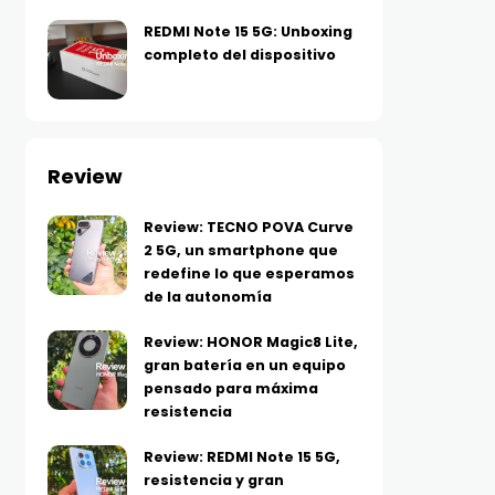
parlante con tecnología de
descuentos en tecnolo
REDMI Note 15 5G: Unboxing
AGOSTO 7, 2026
ecualización con IA
completo del dispositivo
resistente al agua y golpes
AGOSTO 7, 2026
Review
Review: TECNO POVA Curve
2 5G, un smartphone que
redefine lo que esperamos
de la autonomía
Review: HONOR Magic8 Lite,
gran batería en un equipo
pensado para máxima
resistencia
Review: REDMI Note 15 5G,
resistencia y gran