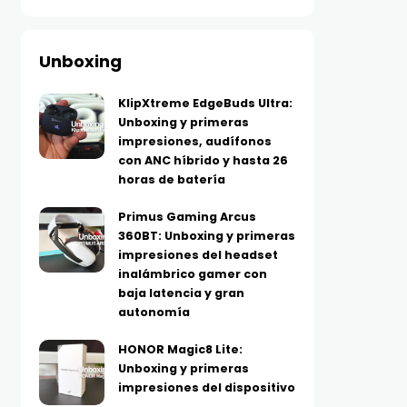
Unboxing
KlipXtreme EdgeBuds Ultra:
Unboxing y primeras
impresiones, audífonos
con ANC híbrido y hasta 26
horas de batería
Primus Gaming Arcus
360BT: Unboxing y primeras
impresiones del headset
inalámbrico gamer con
baja latencia y gran
autonomía
TECNOLOGÍA
TECNOLOGÍA
HONOR Magic8 Lite:
Xboom Mini, sonido
Huawei se suma a los D
Unboxing y primeras
inteligente en formato
Dobles de Mercado Libr
impresiones del dispositivo
pequeño: LG estrena
con buenísimos