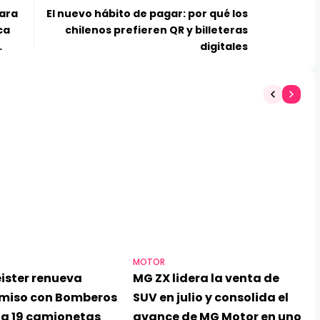
para
El nuevo hábito de pagar: por qué los
ca
chilenos prefieren QR y billeteras
digitales
s
MOTOR
ister renueva
MG ZX lidera la venta de
miso con Bomberos
SUV en julio y consolida el
ga 19 camionetas
avance de MG Motor en uno