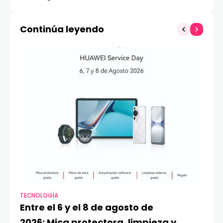
mujeres en los
combate en God of War
negocios
Ragnarök
Continúa leyendo
TECNOLOGÍA
VI
Entre el 6 y el 8 de agosto de
MA
2026: Mica protectora, limpieza y
di