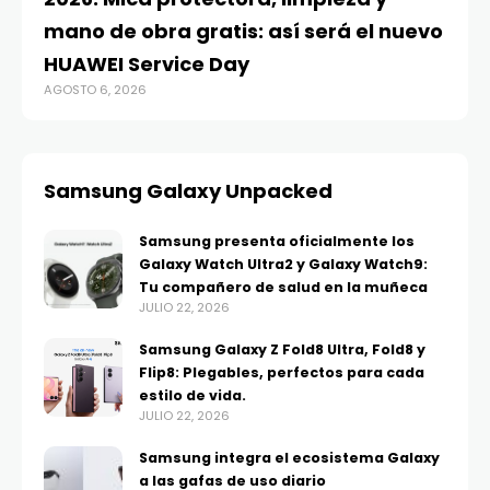
mano de obra gratis: así será el nuevo
ju
HUAWEI Service Day
t
AGOSTO 6, 2026
AG
Samsung Galaxy Unpacked
Samsung presenta oficialmente los
Galaxy Watch Ultra2 y Galaxy Watch9:
Tu compañero de salud en la muñeca
JULIO 22, 2026
Samsung Galaxy Z Fold8 Ultra, Fold8 y
Flip8: Plegables, perfectos para cada
estilo de vida.
JULIO 22, 2026
Samsung integra el ecosistema Galaxy
a las gafas de uso diario