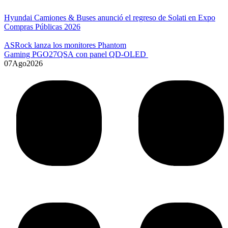
Hyundai Camiones & Buses anunció el regreso de Solati en Expo
Compras Públicas 2026
ASRock lanza los monitores Phantom
Gaming PGO27QSA con panel QD-OLED
07
Ago
2026