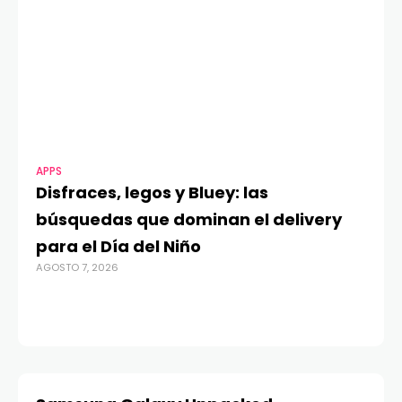
APPS
MO
Disfraces, legos y Bluey: las
G
búsquedas que dominan el delivery
c
para el Día del Niño
c
AGOSTO 7, 2026
in
AGO