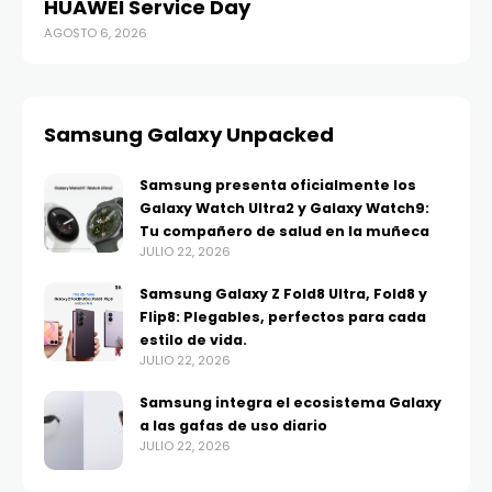
HUAWEI Service Day
t
AGOSTO 6, 2026
AG
Samsung Galaxy Unpacked
Samsung presenta oficialmente los
Galaxy Watch Ultra2 y Galaxy Watch9:
Tu compañero de salud en la muñeca
JULIO 22, 2026
Samsung Galaxy Z Fold8 Ultra, Fold8 y
Flip8: Plegables, perfectos para cada
estilo de vida.
JULIO 22, 2026
Samsung integra el ecosistema Galaxy
a las gafas de uso diario
JULIO 22, 2026