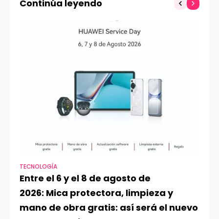
Continúa leyendo
TECNOLOGÍA
VI
Entre el 6 y el 8 de agosto de
MA
2026: Mica protectora, limpieza y
di
mano de obra gratis: así será el nuevo
ju