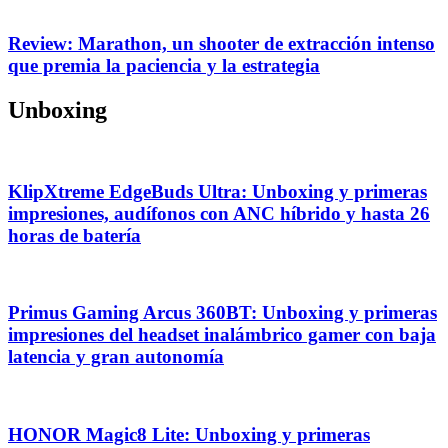
Review: Marathon, un shooter de extracción intenso
que premia la paciencia y la estrategia
Unboxing
KlipXtreme EdgeBuds Ultra: Unboxing y primeras
impresiones, audífonos con ANC híbrido y hasta 26
horas de batería
Primus Gaming Arcus 360BT: Unboxing y primeras
impresiones del headset inalámbrico gamer con baja
latencia y gran autonomía
HONOR Magic8 Lite: Unboxing y primeras