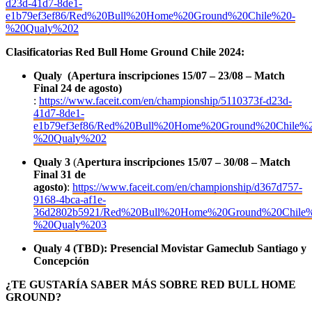
d23d-41d7-8de1-
e1b79ef3ef86/Red%20Bull%20Home%20Ground%20Chile%20-
%20Qualy%202
Clasificatorias Red Bull Home Ground Chile 2024:
Qualy (Apertura inscripciones 15/07 – 23/08 – Match
Final 24 de agosto)
:
https://www.faceit.com/en/championship/5110373f-d23d-
41d7-8de1-
e1b79ef3ef86/Red%20Bull%20Home%20Ground%20Chile%2
%20Qualy%202
Qualy 3
(
Apertura inscripciones 15/07 – 30/08 – Match
Final 31 de
agosto)
:
https://www.faceit.com/en/championship/d367d757-
9168-4bca-af1e-
36d2802b5921/Red%20Bull%20Home%20Ground%20Chile%
%20Qualy%203
Qualy 4 (TBD): Presencial Movistar Gameclub Santiago y
Concepción
¿TE GUSTARÍA SABER MÁS SOBRE RED BULL HOME
GROUND?