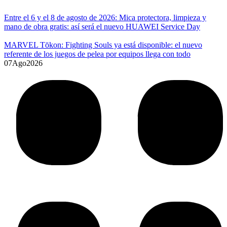
Entre el 6 y el 8 de agosto de 2026: Mica protectora, limpieza y
mano de obra gratis: así será el nuevo HUAWEI Service Day
MARVEL Tōkon: Fighting Souls ya está disponible: el nuevo
referente de los juegos de pelea por equipos llega con todo
07
Ago
2026