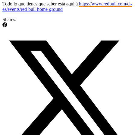
Todo lo que tienes que saber está aquí à
https://www.redbull.com/cl-
es/events/red-bull-home-ground
Shares: