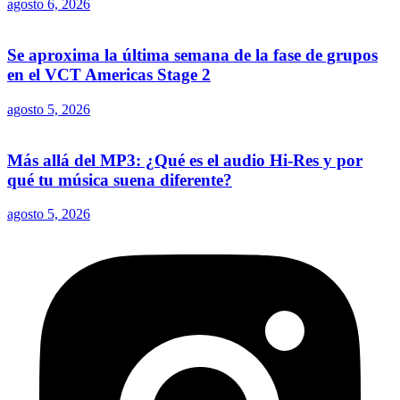
agosto 6, 2026
Se aproxima la última semana de la fase de grupos
en el VCT Americas Stage 2
agosto 5, 2026
Más allá del MP3: ¿Qué es el audio Hi-Res y por
qué tu música suena diferente?
agosto 5, 2026