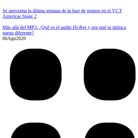
Se aproxima la última semana de la fase de grupos en el VCT
Americas Stage 2
Más allá del MP3: ¿Qué es el audio Hi-Res y por qué tu música
suena diferente?
06
Ago
2026