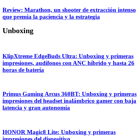
Review: Marathon, un shooter de extracción intenso
que premia la paciencia y la estrategia
Unboxing
KlipXtreme EdgeBuds Ultra: Unboxing y primeras
impresiones, audífonos con ANC híbrido y hasta 26
horas de batería
Primus Gaming Arcus 360BT: Unboxing y primeras
impresiones del headset inalámbrico gamer con baja
latencia y gran autonomía
HONOR Magic8 Lite: Unboxing y primeras
impresiones del dispositivo