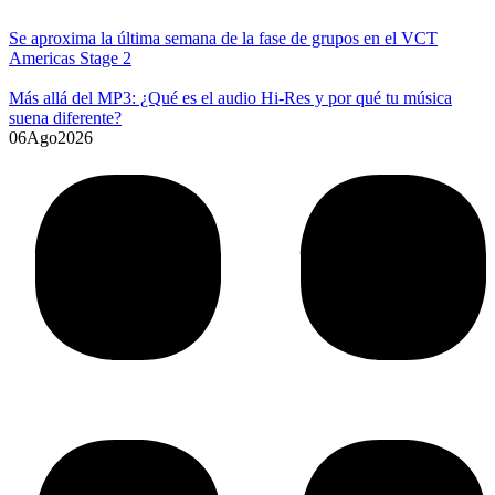
Se aproxima la última semana de la fase de grupos en el VCT
Americas Stage 2
Más allá del MP3: ¿Qué es el audio Hi-Res y por qué tu música
suena diferente?
06
Ago
2026