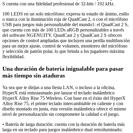
S cuenta con una fidelidad profesional de 32-bits / 192 kHz.
100 LEDS en un solo micrófono: expresa tu estado de ánimo, estilo
o marca con la iluminación roja de QuadCast 2, o con el micrófono
USB para juegos más personalizable del mundo1: el QuadCast 2 S,
que cuenta con más de 100 LEDs aRGB personalizables a través
del software NGENUITY. QuadCast 2 y QuadCast 2 S ofrecen
opciones de control ampliadas que incluyen una perilla multifunción
para un mejor ajuste, control de volumen, monitoreo del micrófono
y selección de patrón polar, lo que brinda a los jugadores máxima
flexibilidad.
Una duración de batería inigualable para pasar
más tiempo sin ataduras
Ya sea que te dirijas a una fiesta LAN, o incluso a la oficina,
HyperX está entusiasmado por lanzar el teclado inalámbrico
HyperX Alloy Rise 75 Wireless. Con base en el éxito del HyperX
Alloy Rise 75, el primer teclado intercambiable en caliente y con
diseño montado en junta, esta versión inalámbrica ofrece el mismo
nivel de personalización sin comprometer la calidad o el juego.
• Batería de larga duración: cuenta con la duración de batería más
larga en un teclado para juegos inalámbrico dual retroiluminado;