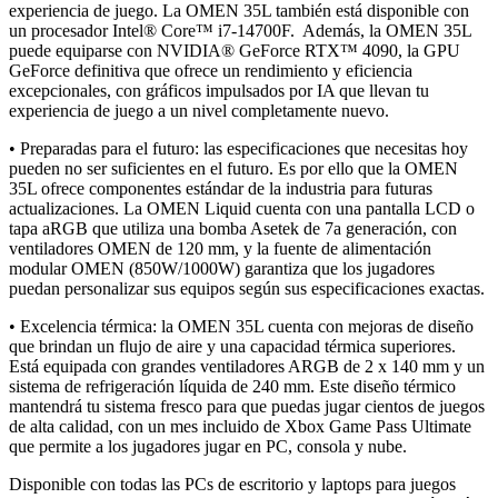
experiencia de juego. La OMEN 35L también está disponible con
un procesador Intel® Core™ i7-14700F. Además, la OMEN 35L
puede equiparse con NVIDIA® GeForce RTX™ 4090, la GPU
GeForce definitiva que ofrece un rendimiento y eficiencia
excepcionales, con gráficos impulsados por IA que llevan tu
experiencia de juego a un nivel completamente nuevo.
• Preparadas para el futuro: las especificaciones que necesitas hoy
pueden no ser suficientes en el futuro. Es por ello que la OMEN
35L ofrece componentes estándar de la industria para futuras
actualizaciones. La OMEN Liquid cuenta con una pantalla LCD o
tapa aRGB que utiliza una bomba Asetek de 7a generación, con
ventiladores OMEN de 120 mm, y la fuente de alimentación
modular OMEN (850W/1000W) garantiza que los jugadores
puedan personalizar sus equipos según sus especificaciones exactas.
• Excelencia térmica: la OMEN 35L cuenta con mejoras de diseño
que brindan un flujo de aire y una capacidad térmica superiores.
Está equipada con grandes ventiladores ARGB de 2 x 140 mm y un
sistema de refrigeración líquida de 240 mm. Este diseño térmico
mantendrá tu sistema fresco para que puedas jugar cientos de juegos
de alta calidad, con un mes incluido de Xbox Game Pass Ultimate
que permite a los jugadores jugar en PC, consola y nube.
Disponible con todas las PCs de escritorio y laptops para juegos