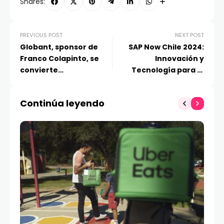
Shares:
PREVIOUS POST
NEXT POST
Globant, sponsor de
SAP Now Chile 2024:
Franco Colapinto, se
Innovación y
convierte
Tecnología para la
en partner oficial de
Transformación
Williams Racing
Empresarial
Continúa leyendo