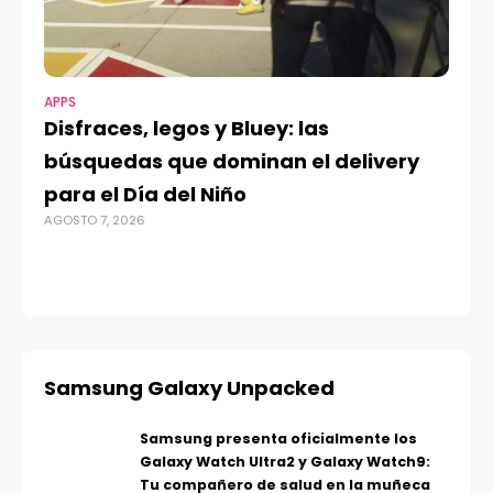
APPS
MO
Disfraces, legos y Bluey: las
G
búsquedas que dominan el delivery
c
para el Día del Niño
c
AGOSTO 7, 2026
in
AGO
Samsung Galaxy Unpacked
Samsung presenta oficialmente los
Galaxy Watch Ultra2 y Galaxy Watch9:
Tu compañero de salud en la muñeca