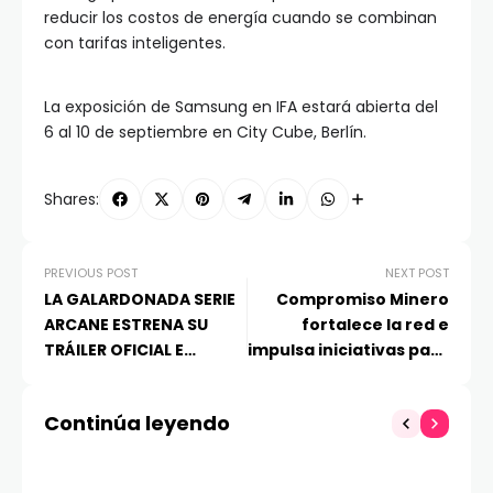
reducir los costos de energía cuando se combinan
con tarifas inteligentes.
La exposición de Samsung en IFA estará abierta del
6 al 10 de septiembre en City Cube, Berlín.
Shares:
PREVIOUS POST
NEXT POST
LA GALARDONADA SERIE
Compromiso Minero
ARCANE ESTRENA SU
fortalece la red e
TRÁILER OFICIAL E
impulsa iniciativas para
IMÁGENES TOTALMENTE
acercar la minería a la
NUEVAS ARCANE
ciudadanía a tres años
Continúa leyendo
REGRESA CON SU
de su nacimiento
TEMPORADA FINAL ESTE
NOVIEMBRE