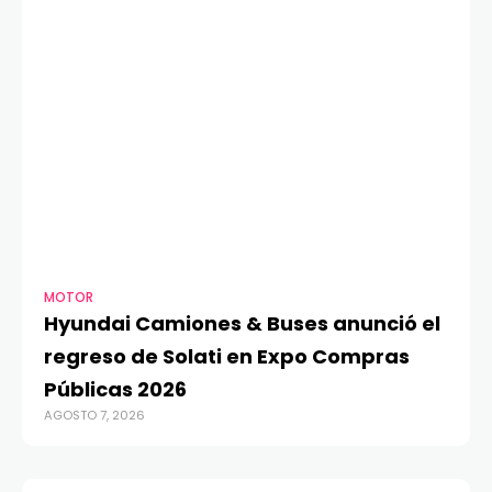
MOTOR
TE
Hyundai Camiones & Buses anunció el
A
regreso de Solati en Expo Compras
G
Públicas 2026
O
AGOSTO 7, 2026
AGO