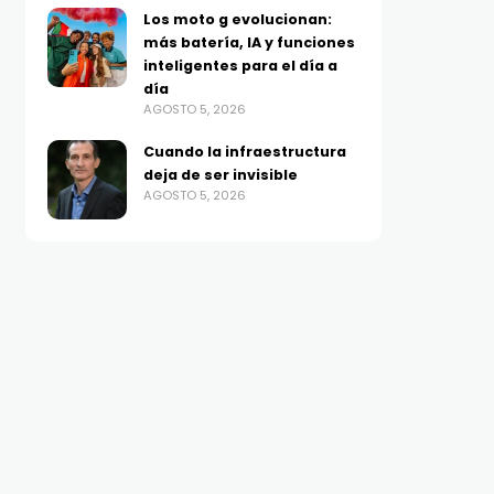
Los moto g evolucionan:
más batería, IA y funciones
inteligentes para el día a
día
AGOSTO 5, 2026
Cuando la infraestructura
deja de ser invisible
AGOSTO 5, 2026
COLUMNA
VIDEOJUEGOS
Cuando la infraestructura
Moonlighter 2: The End
deja de ser invisible
Vault se lanzará el 2 de
AGOSTO 5, 2026
septiembre en PC y
consolas; el Moonlight