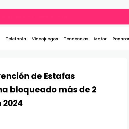
por qué tu música suena diferente?
Telefonía
Videojuegos
Tendencias
Motor
Panora
vención de Estafas
ha bloqueado más de 2
n 2024