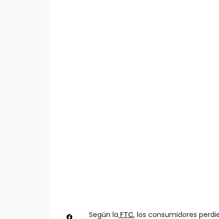
Según la
FTC
, los consumidores perdi