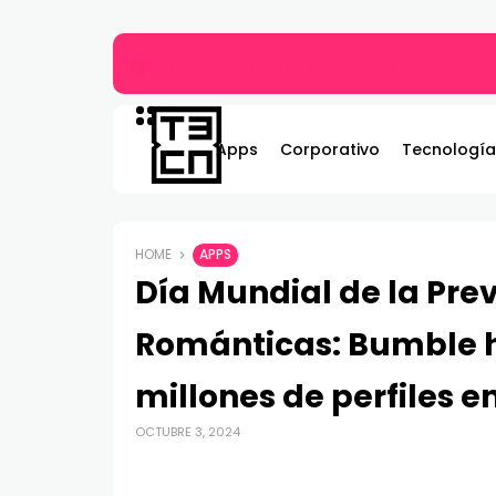
Más allá del MP3: ¿Qué es el audio Hi-Res y 
Apps
Corporativo
Tecnología
HOME
APPS
Día Mundial de la Pre
Románticas: Bumble 
millones de perfiles e
OCTUBRE 3, 2024