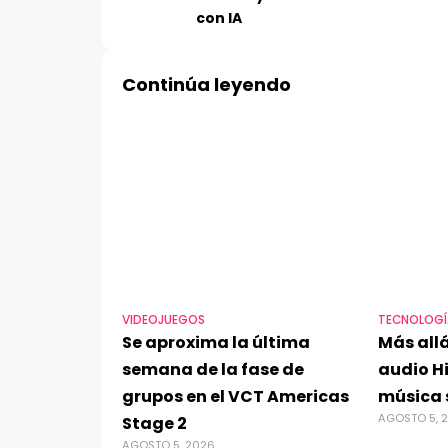
con IA
Continúa leyendo
VIDEOJUEGOS
TECNOLOGÍ
Se aproxima la última
Más allá
semana de la fase de
audio Hi
grupos en el VCT Americas
música 
AGOSTO 5, 
Stage 2
AGOSTO 5, 2026