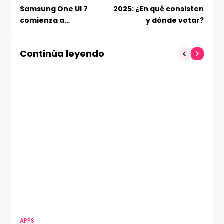
Samsung One UI 7
2025: ¿En qué consisten
comienza a
y dónde votar?
desplegarse
mostrando el futuro de
Continúa leyendo
la IA móvil
APPS
MO