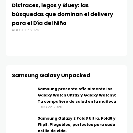
Disfraces, legos y Bluey: las
G
búsquedas que dominan el delivery
c
para el Día del Niño
c
AGOSTO 7, 2026
in
AGO
Samsung Galaxy Unpacked
Samsung presenta oficialmente los
Galaxy Watch Ultra2 y Galaxy Watch9:
Tu compañero de salud en la muñeca
JULIO 22, 2026
Samsung Galaxy Z Fold8 Ultra, Fold8 y
Flip8: Plegables, perfectos para cada
estilo de vida.