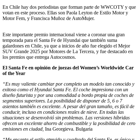
En Chile hay dos periodistas que forman parte de WWCOTY y que
votan en este proceso. Ellas son Paola Leyton de Estilo Motor y
Motor Fem, y Francisca Muñoz de AutoMujer.
Este importante premio internacional viene a coronar una gran
temporada para el Santa Fe de Hyundai que también suma
galardones en Chile, ya que a inicios de año fue elegido el Mejor
SUV Grande 2025 por Motores de La Tercera, y fue destacado en
los premios que entrega Autocosmos.
El Santa Fe en opinión de juezas del Women’s Worldwide Car
of the Year
“Es muy valiente cambiar por completo un modelo tan conocido y
exitoso como el Hyundai Santa Fe. El coche impresiona con un
diseño futurista y por una comodidad a bordo propia de coches de
segmentos superiores. La posibilidad de disponer de 5, 6 o 7
asientos también es excelente. A pesar del gran tamaño, es fácil de
conducir, incluso en condiciones reales de nieve. En todas las
situaciones se desenvolvió sin problemas. Las versiones híbridas
ofrecen un excelente ahorro de combustible y la posibilidad de cero
emisiones en ciudad,
Ina Georgieva. Bulgaria
“Me encanta el estilo atrevido y cuadrado del Santa Fe, es único y