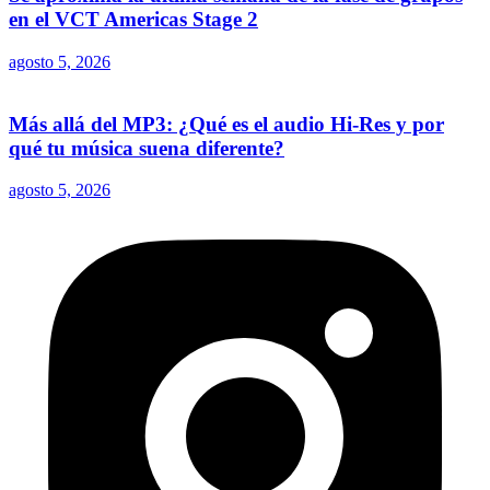
en el VCT Americas Stage 2
agosto 5, 2026
Más allá del MP3: ¿Qué es el audio Hi-Res y por
qué tu música suena diferente?
agosto 5, 2026