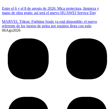
Entre el 6 y el 8 de agosto de 2026: Mica protectora, limpieza y
mano de obra gratis: así será el nuevo HUAWEI Service Day
MARVEL Tōkon: Fighting Souls ya está disponible: el nuevo
referente de los juegos de pelea por equipos llega con todo
06
Ago
2026