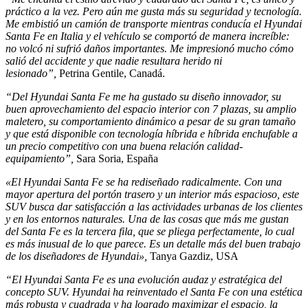
práctico a la vez. Pero aún me gusta más su seguridad y tecnología.
Me embistió un camión de transporte mientras conducía el Hyundai
Santa Fe en Italia y el vehículo se comportó de manera increíble:
no volcó ni sufrió daños importantes. Me impresionó mucho cómo
salió del accidente y que nadie resultara herido ni
lesionado”,
Petrina Gentile, Canadá.
“
Del Hyundai Santa Fe me ha gustado su diseño innovador, su
buen aprovechamiento del espacio interior con 7 plazas, su amplio
maletero, su comportamiento dinámico a pesar de su gran tamaño
y que está disponible con tecnología híbrida e híbrida enchufable a
un precio competitivo con una buena relación calidad-
equipamiento
”,
Sara Soria, España
«El Hyundai Santa Fe se ha rediseñado radicalmente. Con una
mayor apertura del portón trasero y un interior más espacioso, este
SUV busca dar satisfacción a las actividades urbanas de los clientes
y en los entornos naturales. Una de las cosas que más me gustan
del Santa Fe es la tercera fila, que se pliega perfectamente, lo cual
es más inusual de lo que parece. Es un detalle más del buen trabajo
de los diseñadores de Hyundai»,
Tanya Gazdiz, USA
“El Hyundai Santa Fe es una evolución audaz y estratégica del
concepto SUV. Hyundai ha reinventado el Santa Fe con una estética
más robusta y cuadrada y ha logrado maximizar el espacio, la