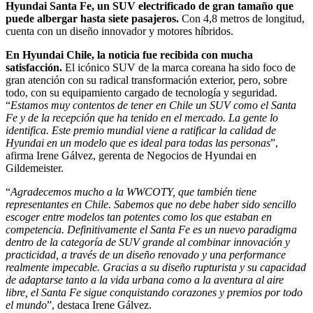
Hyundai Santa Fe,
un SUV electrificado de gran tamaño que
puede albergar hasta siete pasajeros.
Con 4,8 metros de longitud,
cuenta con un diseño innovador y motores híbridos.
En Hyundai Chile, la noticia fue recibida con mucha
satisfacción.
El icónico SUV de la marca coreana ha sido foco de
gran atención con su radical transformación exterior, pero, sobre
todo, con su equipamiento cargado de tecnología y seguridad.
“
Estamos muy contentos de tener en Chile un SUV como el Santa
Fe y de la recepción que ha tenido en el mercado. La gente lo
identifica. Este premio mundial viene a ratificar la calidad de
Hyundai en un modelo que es ideal para todas las personas
”,
afirma Irene Gálvez, gerenta de Negocios de Hyundai en
Gildemeister.
“
Agradecemos mucho a la WWCOTY, que también tiene
representantes en Chile. Sabemos que no debe haber sido sencillo
escoger entre modelos tan potentes como los que estaban en
competencia. Definitivamente el Santa Fe es un nuevo paradigma
dentro de la categoría de SUV grande al combinar innovación y
practicidad, a través de un diseño renovado y una performance
realmente impecable.
Gracias a su diseño rupturista y su capacidad
de adaptarse tanto a la vida urbana como a la aventura al aire
libre, el Santa Fe sigue conquistando corazones y premios por todo
el mundo
”, destaca Irene Gálvez.