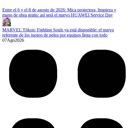
Entre el 6 y el 8 de agosto de 2026: Mica protectora, limpieza y
mano de obra gratis: así será el nuevo HUAWEI Service Day
MARVEL Tōkon: Fighting Souls ya está disponible: el nuevo
referente de los juegos de pelea por equipos llega con todo
07
Ago
2026