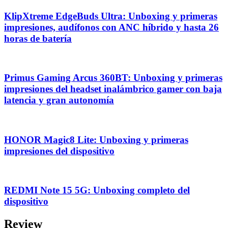
KlipXtreme EdgeBuds Ultra: Unboxing y primeras
impresiones, audífonos con ANC híbrido y hasta 26
horas de batería
Primus Gaming Arcus 360BT: Unboxing y primeras
impresiones del headset inalámbrico gamer con baja
latencia y gran autonomía
HONOR Magic8 Lite: Unboxing y primeras
impresiones del dispositivo
REDMI Note 15 5G: Unboxing completo del
dispositivo
Review