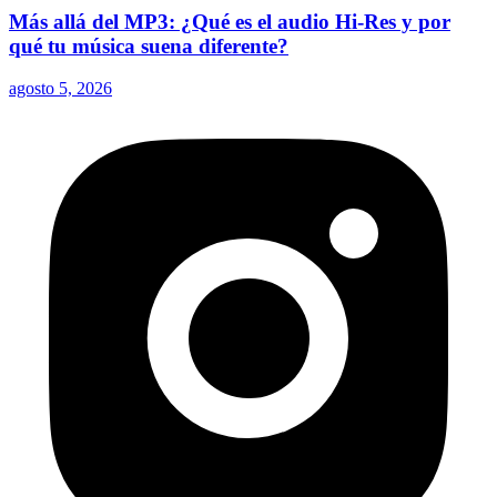
Más allá del MP3: ¿Qué es el audio Hi-Res y por
qué tu música suena diferente?
agosto 5, 2026