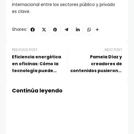
internacional entre los sectores público y privado
es clave.
Shares:
PREVIOUS POST
NEXT POST
Eficiencia energética
Pamela Díaz y
en oficinas: Cómo la
creadores de
tecnología puede
contenidos pusieron a
reducir el consumo y
prueba la nueva serie
las emisiones de
Galaxy A de Samsung
Continúa leyendo
carbono