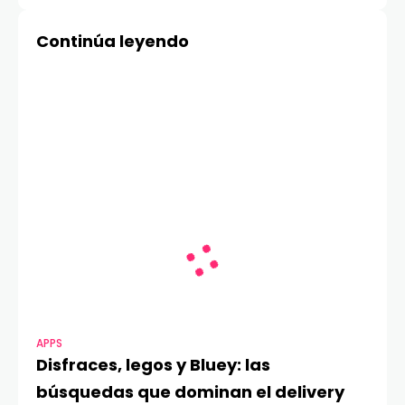
reducir accidentes
como la opción más
para alcanzar la
rentable para
Continúa leyendo
máxima seguridad de
calefaccionar
conductores y flotas
APPS
Disfraces, legos y Bluey: las
búsquedas que dominan el delivery