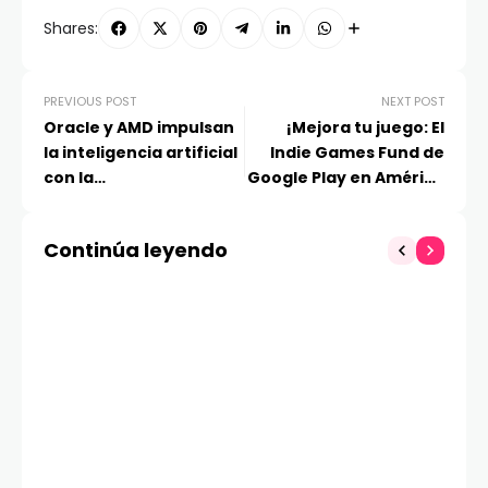
Shares:
PREVIOUS POST
NEXT POST
Oracle y AMD impulsan
¡Mejora tu juego: El
la inteligencia artificial
Indie Games Fund de
con la
Google Play en América
supercomputadora
Latina regresa por
más potente de su
cuarto año
Continúa leyendo
historia
consecutivo!