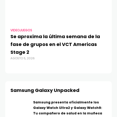
VIDEOJUEGOS
TE
Se aproxima la última semana de la
Má
fase de grupos en el VCT Americas
Re
Stage 2
di
AGOSTO 5, 2026
AGO
Samsung Galaxy Unpacked
Samsung presenta oficialmente los
Galaxy Watch Ultra2 y Galaxy Watch9:
Tu compañero de salud en la muñeca