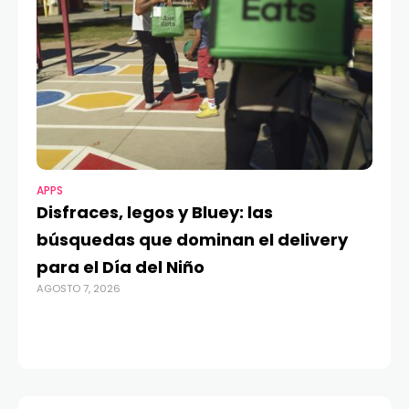
APPS
MO
Disfraces, legos y Bluey: las
G
búsquedas que dominan el delivery
c
para el Día del Niño
c
AGOSTO 7, 2026
in
AGO