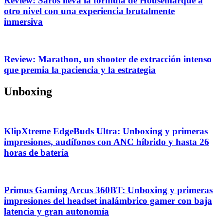
Review: Saros lleva la fórmula de Housemarque a
otro nivel con una experiencia brutalmente
inmersiva
Review: Marathon, un shooter de extracción intenso
que premia la paciencia y la estrategia
Unboxing
KlipXtreme EdgeBuds Ultra: Unboxing y primeras
impresiones, audífonos con ANC híbrido y hasta 26
horas de batería
Primus Gaming Arcus 360BT: Unboxing y primeras
impresiones del headset inalámbrico gamer con baja
latencia y gran autonomía