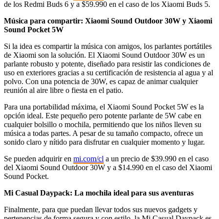
de los Redmi Buds 6 y a $59.990 en el caso de los Xiaomi Buds 5.
Música para compartir: Xiaomi Sound Outdoor 30W y Xiaomi
Sound Pocket 5W
Si la idea es compartir la música con amigos, los parlantes portátiles
de Xiaomi son la solución. El Xiaomi Sound Outdoor 30W es un
parlante robusto y potente, diseñado para resistir las condiciones de
uso en exteriores gracias a su certificación de resistencia al agua y al
polvo. Con una potencia de 30W, es capaz de animar cualquier
reunión al aire libre o fiesta en el patio.
Para una portabilidad máxima, el Xiaomi Sound Pocket 5W es la
opción ideal. Este pequeño pero potente parlante de 5W cabe en
cualquier bolsillo o mochila, permitiendo que los niños lleven su
música a todas partes. A pesar de su tamaño compacto, ofrece un
sonido claro y nítido para disfrutar en cualquier momento y lugar.
Se pueden adquirir en
mi.com/cl
a un precio de $39.990 en el caso
del Xiaomi Sound Outdoor 30W y a $14.990 en el caso del Xiaomi
Sound Pocket.
Mi Casual Daypack: La mochila ideal para sus aventuras
Finalmente, para que puedan llevar todos sus nuevos gadgets y
pertenencias de forma segura y con estilo, la Mi Casual Daypack es