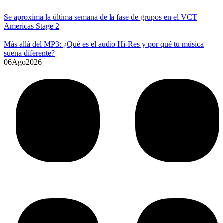
Se aproxima la última semana de la fase de grupos en el VCT
Americas Stage 2
Más allá del MP3: ¿Qué es el audio Hi-Res y por qué tu música
suena diferente?
06
Ago
2026