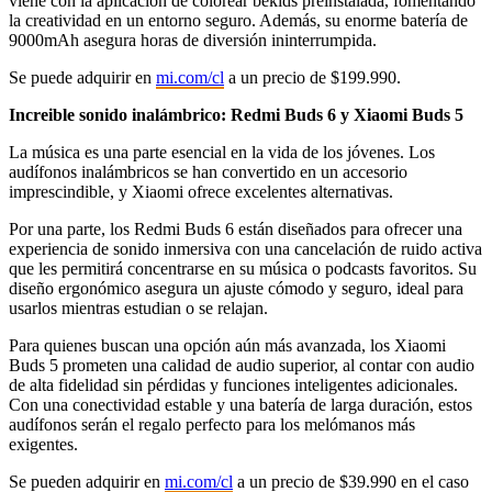
viene con la aplicación de colorear bekids preinstalada, fomentando
la creatividad en un entorno seguro. Además, su enorme batería de
9000mAh asegura horas de diversión ininterrumpida.
Se puede adquirir en
mi.com/cl
a un precio de $199.990.
Increible sonido inalámbrico: Redmi Buds 6 y Xiaomi Buds 5
La música es una parte esencial en la vida de los jóvenes. Los
audífonos inalámbricos se han convertido en un accesorio
imprescindible, y Xiaomi ofrece excelentes alternativas.
Por una parte, los Redmi Buds 6 están diseñados para ofrecer una
experiencia de sonido inmersiva con una cancelación de ruido activa
que les permitirá concentrarse en su música o podcasts favoritos. Su
diseño ergonómico asegura un ajuste cómodo y seguro, ideal para
usarlos mientras estudian o se relajan.
Para quienes buscan una opción aún más avanzada, los Xiaomi
Buds 5 prometen una calidad de audio superior, al contar con audio
de alta fidelidad sin pérdidas y funciones inteligentes adicionales.
Con una conectividad estable y una batería de larga duración, estos
audífonos serán el regalo perfecto para los melómanos más
exigentes.
Se pueden adquirir en
mi.com/cl
a un precio de $39.990 en el caso