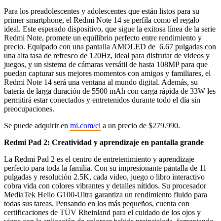
Para los preadolescentes y adolescentes que están listos para su
primer smartphone, el Redmi Note 14 se perfila como el regalo
ideal. Este esperado dispositivo, que sigue la exitosa línea de la serie
Redmi Note, promete un equilibrio perfecto entre rendimiento y
precio. Equipado con una pantalla AMOLED de 6.67 pulgadas con
una alta tasa de refresco de 120Hz, ideal para disfrutar de videos y
juegos, y un sistema de cámaras versátil de hasta 108MP para que
puedan capturar sus mejores momentos con amigos y familiares, el
Redmi Note 14 será una ventana al mundo digital. Además, su
batería de larga duración de 5500 mAh con carga rápida de 33W les
permitirá estar conectados y entretenidos durante todo el día sin
preocupaciones.
Se puede adquirir en
mi.com/cl
a un precio de $279.990.
Redmi Pad 2: Creatividad y aprendizaje en pantalla grande
La Redmi Pad 2 es el centro de entretenimiento y aprendizaje
perfecto para toda la familia. Con su impresionante pantalla de 11
pulgadas y resolución 2.5K, cada video, juego o libro interactivo
cobra vida con colores vibrantes y detalles nítidos. Su procesador
MediaTek Helio G100-Ultra garantiza un rendimiento fluido para
todas sus tareas. Pensando en los más pequeños, cuenta con
certificaciones de TÜV Rheinland para el cuidado de los ojos y