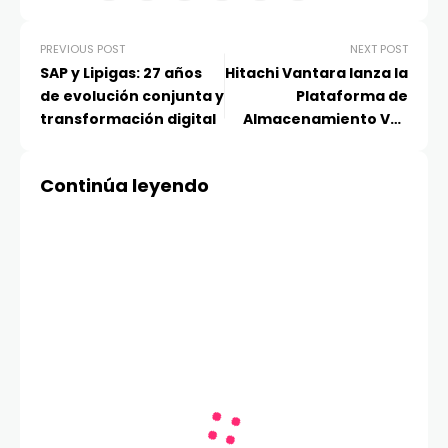
PREVIOUS POST
NEXT POST
SAP y Lipigas: 27 años
Hitachi Vantara lanza la
de evolución conjunta y
Plataforma de
transformación digital
Almacenamiento VSP
One para Google Cloud
Marketplace
Continúa leyendo