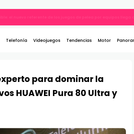
ble: el nuevo referente de los juegos de pelea por equipos llega
Telefonía
Videojuegos
Tendencias
Motor
Panora
experto para dominar la
evos HUAWEI Pura 80 Ultra y