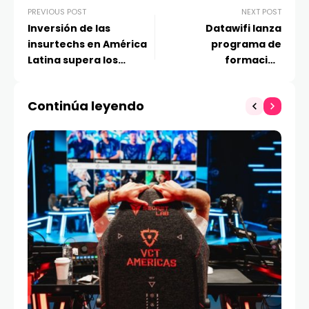
PREVIOUS POST
NEXT POST
Inversión de las
Datawifi lanza
insurtechs en América
programa de
Latina supera los
formación
US$120 millones en 2025
para emprendedores
latinoamericanos
Continúa leyendo