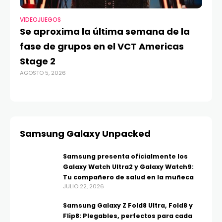
VIDEOJUEGOS
TE
Se aproxima la última semana de la
Má
fase de grupos en el VCT Americas
Re
Stage 2
di
AGOSTO 5, 2026
AGO
Samsung Galaxy Unpacked
Samsung presenta oficialmente los
Galaxy Watch Ultra2 y Galaxy Watch9:
Tu compañero de salud en la muñeca
JULIO 22, 2026
Samsung Galaxy Z Fold8 Ultra, Fold8 y
Flip8: Plegables, perfectos para cada