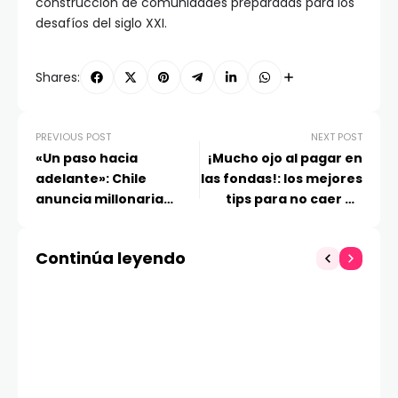
construcción de comunidades preparadas para los
desafíos del siglo XXI.
Shares:
PREVIOUS POST
NEXT POST
«Un paso hacia
¡Mucho ojo al pagar en
adelante»: Chile
las fondas!: los mejores
anuncia millonaria
tips para no caer en
inversión para mayor
estafas durante las
capacidad de cómputo
Fiestas Patrias
Continúa leyendo