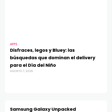
APPS
MO
Disfraces, legos y Bluey: las
G
búsquedas que dominan el delivery
c
para el Día del Niño
c
AGOSTO 7, 2026
in
AGO
Samsung Galaxy Unpacked