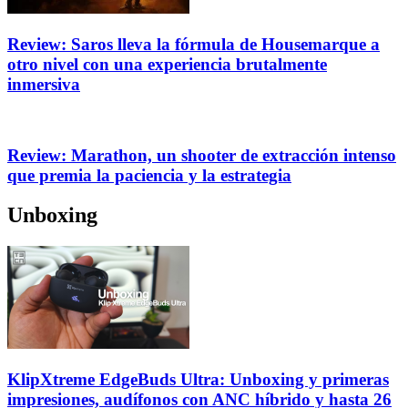
Review: Saros lleva la fórmula de Housemarque a
otro nivel con una experiencia brutalmente
inmersiva
Review: Marathon, un shooter de extracción intenso
que premia la paciencia y la estrategia
Unboxing
KlipXtreme EdgeBuds Ultra: Unboxing y primeras
impresiones, audífonos con ANC híbrido y hasta 26