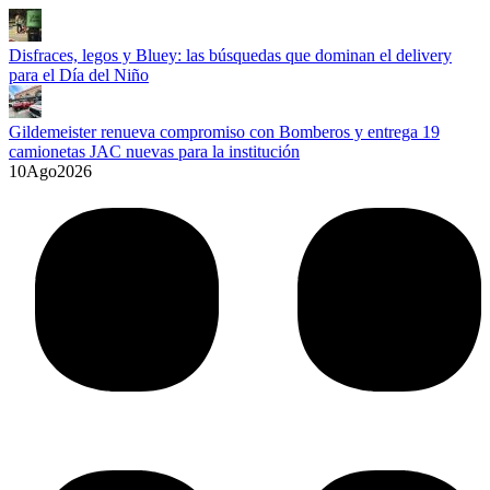
Disfraces, legos y Bluey: las búsquedas que dominan el delivery
para el Día del Niño
Gildemeister renueva compromiso con Bomberos y entrega 19
camionetas JAC nuevas para la institución
10
Ago
2026