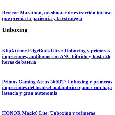
Review: Marathon, un shooter de extracción intenso
que premia la paciencia y la estrategia
Unboxing
KlipXtreme EdgeBuds Ultra: Unboxing y primeras
impresiones, audífonos con ANC híbrido y hasta 26
horas de batería
Primus Gaming Arcus 360BT: Unboxing y primeras
impresiones del headset inalámbrico gamer con baja
latencia y gran autonomía
HONOR Magic8 Lite: Unboxing y primeras