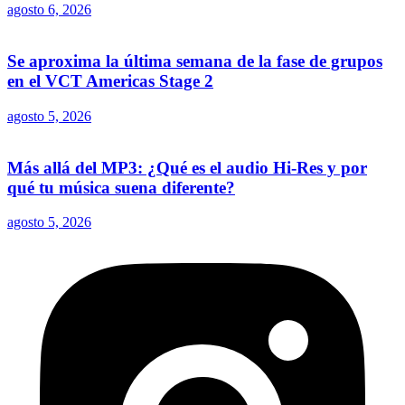
agosto 6, 2026
Se aproxima la última semana de la fase de grupos
en el VCT Americas Stage 2
agosto 5, 2026
Más allá del MP3: ¿Qué es el audio Hi-Res y por
qué tu música suena diferente?
agosto 5, 2026