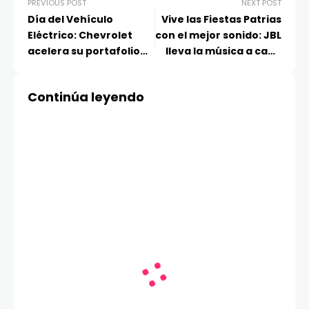
PREVIOUS POST
NEXT POST
Día del Vehículo
Vive las Fiestas Patrias
Eléctrico: Chevrolet
con el mejor sonido: JBL
acelera su portafolio
lleva la música a cada
cero emisiones en Chile
rincón de la
celebración
Continúa leyendo