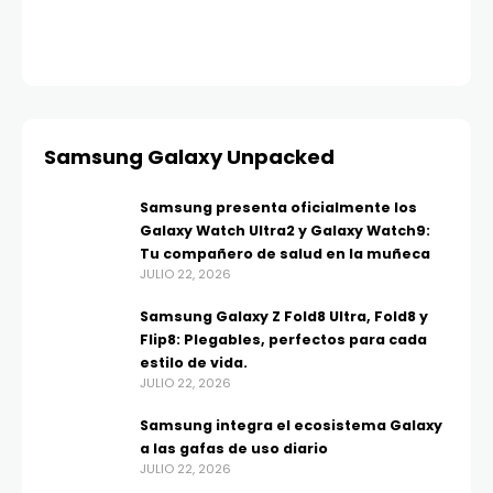
AGO
Samsung Galaxy Unpacked
Samsung presenta oficialmente los
Galaxy Watch Ultra2 y Galaxy Watch9:
Tu compañero de salud en la muñeca
JULIO 22, 2026
Samsung Galaxy Z Fold8 Ultra, Fold8 y
Flip8: Plegables, perfectos para cada
estilo de vida.
JULIO 22, 2026
Samsung integra el ecosistema Galaxy
a las gafas de uso diario
JULIO 22, 2026