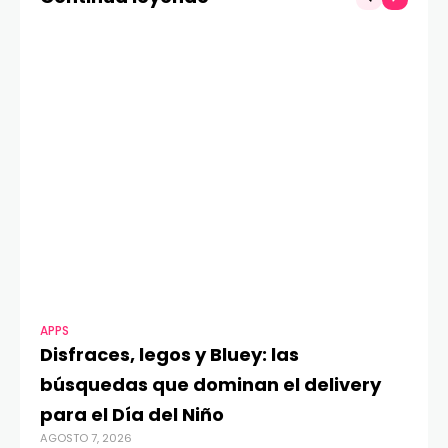
APPS
MO
Disfraces, legos y Bluey: las
G
búsquedas que dominan el delivery
c
para el Día del Niño
c
AGOSTO 7, 2026
in